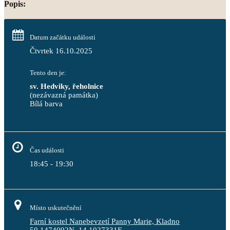
Popis:
Datum začátku události
Čtvrtek 16.10.2025
Tento den je:
sv. Hedviky, řeholnice
(nezávazná památka)
Bílá barva                                                                            
Čas události
18:45 - 19:30
Místo uskutečnění
Farní kostel Nanebevzetí Panny Marie, Kladno