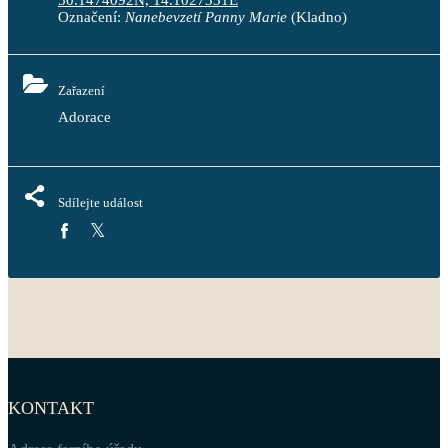
50.1474092N, 14.1027331E
Označení:
Nanebevzetí Panny Marie
(Kladno)
Zařazení
Adorace
Sdílejte událost
KONTAKT