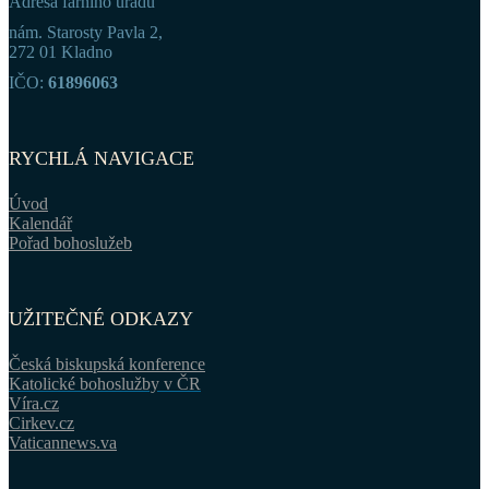
Adresa farního úřadu
nám. Starosty Pavla 2,
272 01 Kladno
IČO:
61896063
RYCHLÁ NAVIGACE
Úvod
Kalendář
Pořad bohoslužeb
UŽITEČNÉ ODKAZY
Česká biskupská konference
Katolické bohoslužby v ČR
Víra.cz
Cirkev.cz
Vaticannews.va