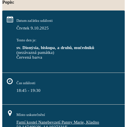
Popis:
Datum začátku události
Čtvrtek 9.10.2025
Tento den je:
sv. Dionýsia, biskupa, a druhů, mučedníků
(nezávazná památka)
Červená barva                                                                     
Čas události
18:45 - 19:30
Místo uskutečnění
Farní kostel Nanebevzetí Panny Marie, Kladno