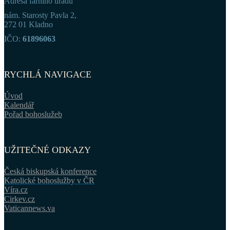
Adresa farního úřadu
nám. Starosty Pavla 2,
272 01 Kladno
IČO:
61896063
RYCHLÁ NAVIGACE
Úvod
Kalendář
Pořad bohoslužeb
UŽITEČNÉ ODKAZY
Česká biskupská konference
Katolické bohoslužby v ČR
Víra.cz
Cirkev.cz
Vaticannews.va