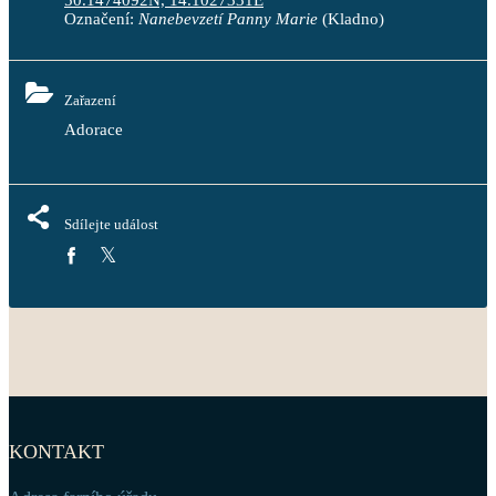
50.1474092N, 14.1027331E
Označení:
Nanebevzetí Panny Marie
(Kladno)
Zařazení
Adorace
Sdílejte událost
KONTAKT