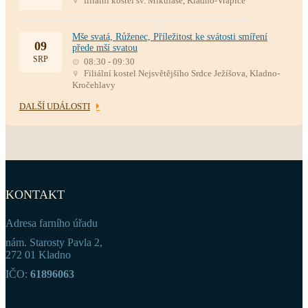
filiální kostel sv. Mikuláše, Kladno-Vrapice
Mše svatá, Růženec, Příležitost ke svátosti smíření
09
přede mší svatou
SRP
08:30 - 09:30
Filiální kostel Nejsvětějšího Srdce Ježíšova, Kladno-
Kročehlavy
DALŠÍ UDÁLOSTI
KONTAKT
Adresa farního úřadu
nám. Starosty Pavla 2,
272 01 Kladno
IČO:
61896063