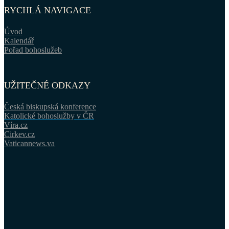
RYCHLÁ NAVIGACE
Úvod
Kalendář
Pořad bohoslužeb
UŽITEČNÉ ODKAZY
Česká biskupská konference
Katolické bohoslužby v ČR
Víra.cz
Cirkev.cz
Vaticannews.va