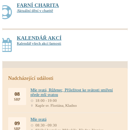
FARNÍ CHARITA
Aktuální dění v charitě
KALENDÁŘ AKCÍ
Kalendář všech akcí farnosti
Nadcházející události
Mše svatá, Růženec, Příležitost ke svátosti smíření
08
přede mší svatou
SRP
18:00 - 19:00
Kaple sv. Floriána, Kladno
Mše svatá
09
08:30 - 09:30
SRP